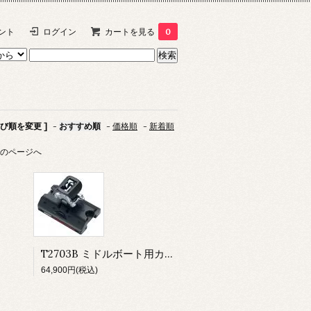
ント
ログイン
カートを見る
0
並び順を変更 ]
-
おすすめ順
-
価格順
-
新着順
のページへ
T2703B ミドルボート用カー スタンドアップ トグル/イアー
64,900円(税込)