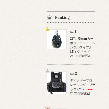
Ranking
1
No.
2174 75ｍｍカー
ボラチェット シ
ングルスイブル
1.5ｘグリップ
26,180円(税込)
2
No.
ディンギープロ
レーシング ブラ
ック×グレー
24,200円(税込)