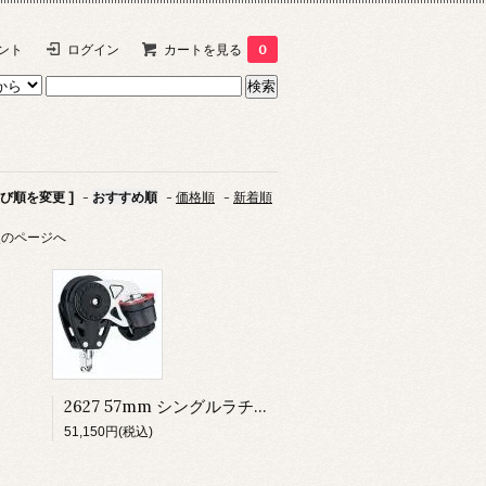
ント
ログイン
カートを見る
0
並び順を変更 ]
-
おすすめ順
-
価格順
-
新着順
次のページへ
2627 57mm シングルラチャマティック 150カム
51,150円(税込)