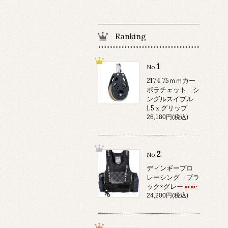
Ranking
1
No.
2174 75ｍｍカー
ボラチェット シ
ングルスイブル
1.5ｘグリップ
26,180円(税込)
2
No.
ディンギープロ
レーシング ブラ
ック×グレー
24,200円(税込)