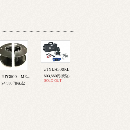
#INLH500KIT.US Winch Kit-Lokhead 500 Reversible PLT MWL 285kg （送料込み）
HFG600 MK3ファーラー UNIT0・00用 ドラムスプール
603,660円(税込)
SOLD OUT
24,530円(税込)