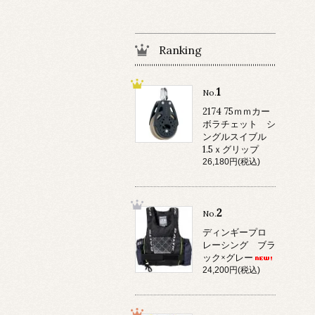
Ranking
1
No.
2174 75ｍｍカー
ボラチェット シ
ングルスイブル
1.5ｘグリップ
26,180円(税込)
2
No.
ディンギープロ
レーシング ブラ
ック×グレー
24,200円(税込)