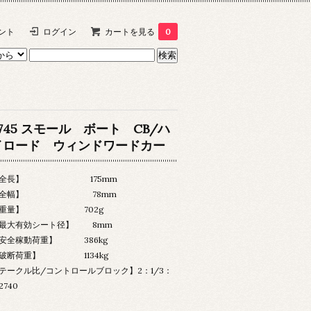
ント
ログイン
カートを見る
0
2745 スモール ボート CB/ハ
イロード ウィンドワードカー
【全長】 175mm
【全幅】 78mm
【重量】 702g
最大有効シート径】 8mm
安全稼動荷重】 386kg
破断荷重】 1134kg
テークル比/コントロールブロック】2：1/3：
2740