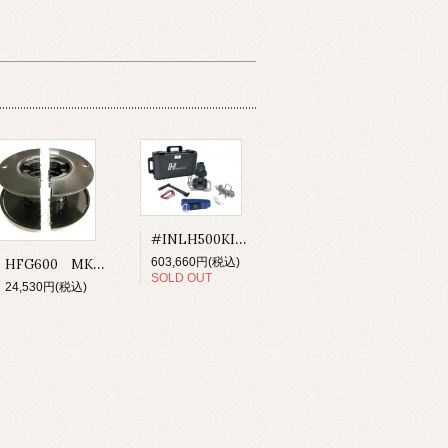
#INLH500KIT.US Winch Kit-Lokhead 500 Reversible PLT MWL 285kg （送料込み）
HFG600 MK3ファーラー UNIT0・00用 ドラムスプール
603,660円(税込)
SOLD OUT
24,530円(税込)