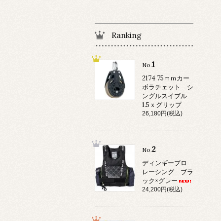
Ranking
1
No.
2174 75ｍｍカー
ボラチェット シ
ングルスイブル
1.5ｘグリップ
26,180円(税込)
2
No.
ディンギープロ
レーシング ブラ
ック×グレー
24,200円(税込)