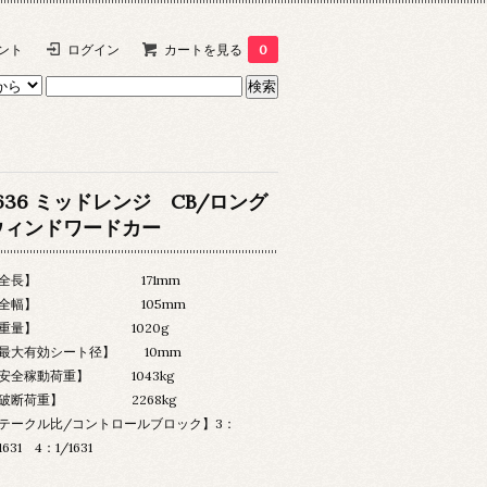
ント
ログイン
カートを見る
0
1636 ミッドレンジ CB/ロング
ウィンドワードカー
【全長】 171mm
【全幅】 105mm
【重量】 1020g
最大有効シート径】 10mm
安全稼動荷重】 1043kg
破断荷重】 2268kg
テークル比/コントロールブロック】3：
1631 4：1/1631