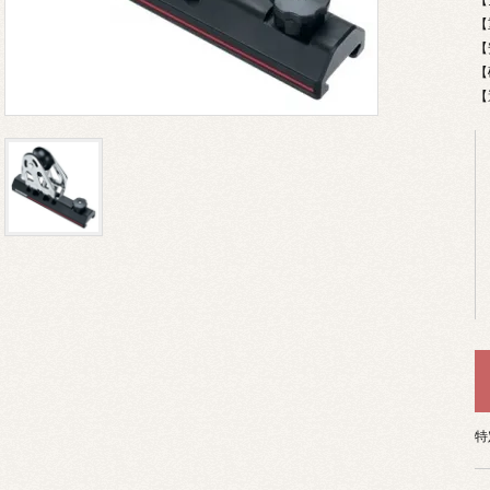
【
【
【
特