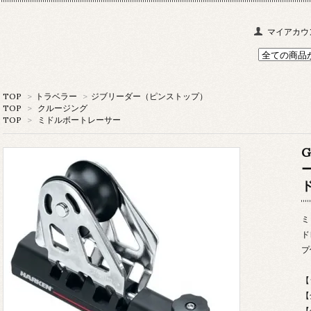
マイアカウ
TOP
>
トラベラー
>
ジブリーダー（ピンストップ）
TOP
>
クルージング
TOP
>
ミドルボートレーサー
G
ミ
ド
プ
【