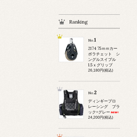
Ranking
1
No.
2174 75ｍｍカー
ボラチェット シ
ングルスイブル
1.5ｘグリップ
26,180円(税込)
2
No.
ディンギープロ
レーシング ブラ
ック×グレー
24,200円(税込)