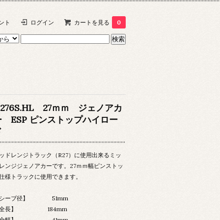
ント
ログイン
カートを見る
0
276S.HL 27ｍｍ ジェノアカ
ー ESP ピンストップハイロー
ド
ッドレンジトラック（R27）に使用出来るミッ
レンジジェノアカーです。27ｍｍ幅ピンストッ
仕様トラックに使用できます。
シーブ径】 51mm
【全長】 184mm
【全幅】 41mm