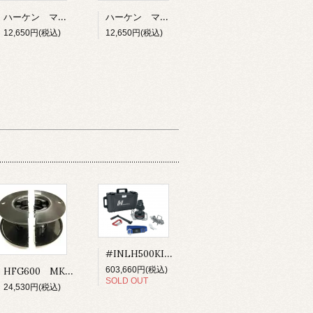
ハーケン マリングリップテープ ハニーコンボ 152ｍｍ 12枚入り グレー
ハーケン マリングリップテープ ハニーコンボ 152ｍｍ 12枚入り ホワイト
12,650円(税込)
12,650円(税込)
#INLH500KIT.US Winch Kit-Lokhead 500 Reversible PLT MWL 285kg （送料込み）
HFG600 MK3ファーラー UNIT0・00用 ドラムスプール
603,660円(税込)
SOLD OUT
24,530円(税込)