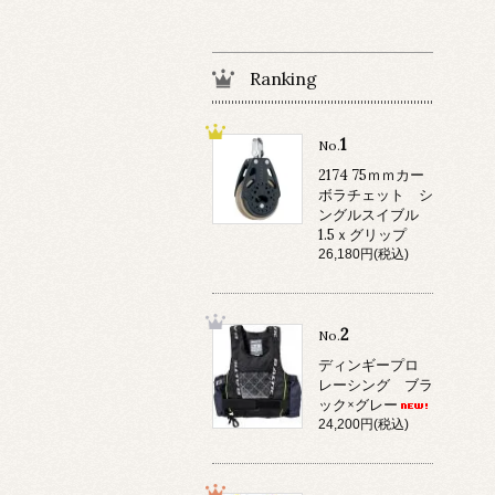
Ranking
1
No.
2174 75ｍｍカー
ボラチェット シ
ングルスイブル
1.5ｘグリップ
26,180円(税込)
2
No.
ディンギープロ
レーシング ブラ
ック×グレー
24,200円(税込)