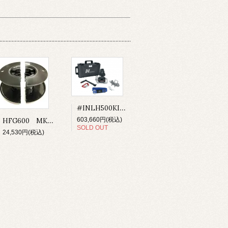
#INLH500KIT.US Winch Kit-Lokhead 500 Reversible PLT MWL 285kg （送料込み）
HFG600 MK3ファーラー UNIT0・00用 ドラムスプール
603,660円(税込)
SOLD OUT
24,530円(税込)