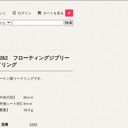
ント
ログイン
カートを見る
0
3282 フローティングジブリー
ドリング
ーケン製リードリングです。
中央穴径】 18ｍｍ
外側シート径】8ｍｍ
重量】 38.5ｇ
型番
3282