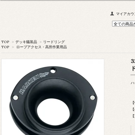
マイアカウ
TOP
>
デッキ艤装品
>
リードリング
TOP
>
ロープアクセス・高所作業用品
ハ
【
【
【