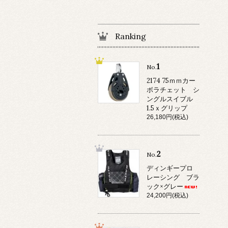
Ranking
1
No.
2174 75ｍｍカー
ボラチェット シ
ングルスイブル
1.5ｘグリップ
26,180円(税込)
2
No.
ディンギープロ
レーシング ブラ
ック×グレー
24,200円(税込)